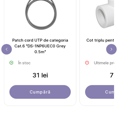
Patch cord UTP de categoria
Cot triplu pentr
Cat.6 "DS-1NP6UEC0 Grey
m
0.5m"
În stoc
Ultimele pro
31 lei
7 l
Cumpără
Cump