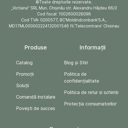
©Toate drepturile rezervate.
„Victiana" SRL Mun. Chişinău str. Alexandru Hâjdeu 66/3
Cod fiscal: 1002600028096
Cod TVA: 0200577, BC'Moldindconbank'S.A.,
MD17ML000002224132001546 fil.'Telecomtrans' Chisinau
Produse
Informații
Catalog
Blog și Stiri
Promoții
Politica de
confidențialitate
Soluții
Politica de retur si schimb
Comandă instalare
Protecția consumatorilor
Povești de succes