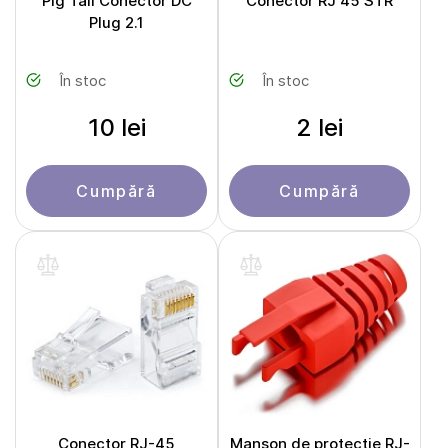
Pig Tail Conector DC
Conector RJ 45 STR
Plug 2.1
În stoc
În stoc
10 lei
2 lei
Cumpără
Cumpără
Conector RJ-45
Manșon de protecție RJ-