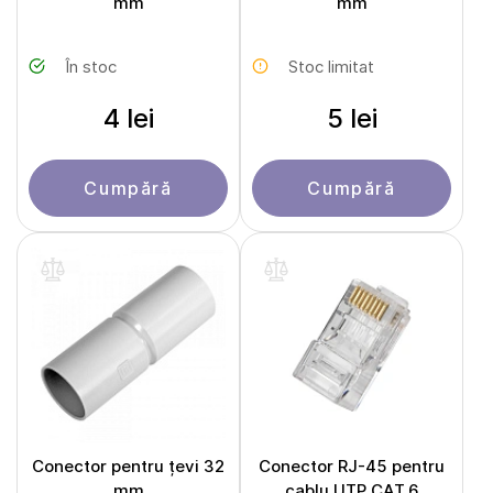
mm
mm
În stoc
Stoc limitat
4 lei
5 lei
Cumpără
Cumpără
Conector pentru țevi 32
Conector RJ-45 pentru
mm
cablu UTP CAT.6