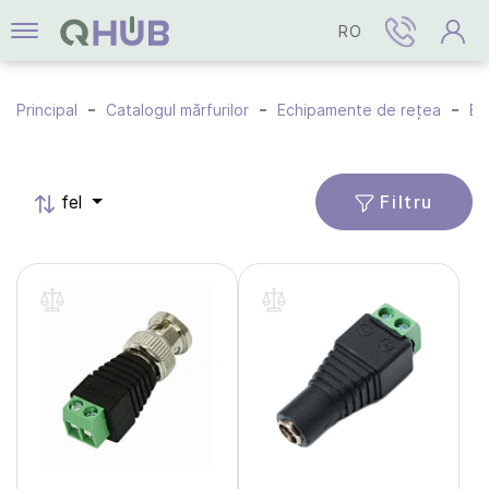
RO
Principal
Catalogul mărfurilor
Echipamente de rețea
Ec
Filtru
fel