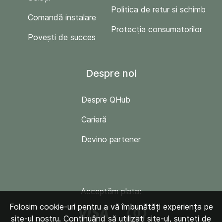
Politica de retur si schimb
Comandă instalare
Protecția consumatorilor
Povești de succes
Despre noi
Despre QHub
Carieră
Devino partener
Acceptăm plata:
Folosim cookie-uri pentru a vă îmbunătăți experiența pe
site-ul nostru. Continuând să utilizați site-ul, sunteți de