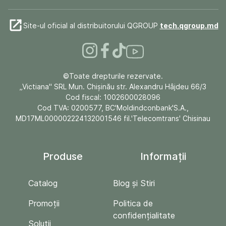
Site-ul oficial al distribuitorului QGROUP
tech.qgroup.md
©Toate drepturile rezervate.
„Victiana" SRL Mun. Chişinău str. Alexandru Hâjdeu 66/3
Cod fiscal: 1002600028096
Cod TVA: 0200577, BC'Moldindconbank'S.A.,
MD17ML000002224132001546 fil.'Telecomtrans' Chisinau
Produse
Informații
Catalog
Blog și Stiri
Promoții
Politica de
confidențialitate
Soluții