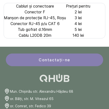
Cabluri și сonectoare
Prețuri pentru
Conector F
2 lei
Manșon de protecție RJ-45, Roșu
3 lei
Conector RJ-45 p/u CAT 6
4 lei
Tub gofrat d.16mm
5 lei
Cablu L20DB 20m
140 lei
Contactați-ne
Mun. Chişinău str. Alexandru Hâjdeu 68
or. Bălți, str. M. Viteazul 65
or. Comrat, str. Fedico 39