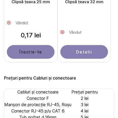
Clipsă țeava 25 mm
Clipsă țeava 32 mm
Vândut
Vândut
0,17 lei
Înscrie-te
Detalii
Prețuri pentru Cabluri și сonectoare
Cabluri și сonectoare
Prețuri pentru
Conector F
2 lei
Manșon de protecție RJ-45, Roșu
3 lei
Conector RJ-45 p/u CAT 6
4 lei
Tub gofrat d.16mm
5 lei