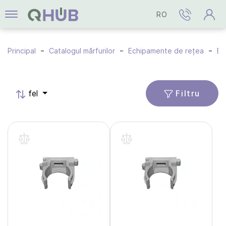
RO
Principal
Catalogul mărfurilor
Echipamente de rețea
Ec
Filtru
fel