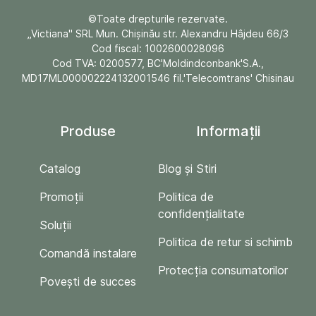
©Toate drepturile rezervate.
„Victiana" SRL Mun. Chişinău str. Alexandru Hâjdeu 66/3
Cod fiscal: 1002600028096
Cod TVA: 0200577, BC'Moldindconbank'S.A.,
MD17ML000002224132001546 fil.'Telecomtrans' Chisinau
Produse
Informații
Catalog
Blog și Stiri
Promoții
Politica de
confidențialitate
Soluții
Politica de retur si schimb
Comandă instalare
Protecția consumatorilor
Povești de succes