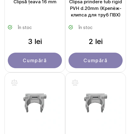
Clipsă țeava 16 mm
Clipsa prindere tub rigid
PVH d.20mm (Крепёж-
клипса для труб ПВХ)
În stoc
În stoc
3 lei
2 lei
Cumpără
Cumpără