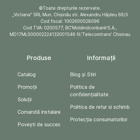
©Toate drepturile rezervate.
„Victiana" SRL Mun. Chişinău str. Alexandru Hâjdeu 66/3
Cod fiscal: 1002600028096
Cod TVA: 0200577, BC'Moldindconbank'S.A.,
MD17ML000002224132001546 fil.'Telecomtrans' Chisinau
Produse
Informații
Catalog
Blog și Stiri
Promoții
Politica de
confidențialitate
Soluții
Politica de retur si schimb
Comandă instalare
Protecția consumatorilor
Povești de succes