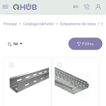
RO
Principal
Catalogul mărfurilor
Echipamente de rețea
Ec
Filtru
fel