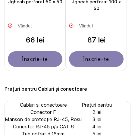
Jgheab perforat 50 x 50
Jgheab perforat 100 x
50
Vândut
Vândut
66 lei
87 lei
Înscrie-te
Înscrie-te
Prețuri pentru Cabluri și сonectoare
Cabluri și сonectoare
Prețuri pentru
Conector F
2 lei
Manșon de protecție RJ-45, Roșu
3 lei
Conector RJ-45 p/u CAT 6
4 lei
Tub gofrat d.16mm
5 lei