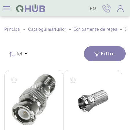
RO
Principal
Catalogul mărfurilor
Echipamente de rețea
Ec
Filtru
fel