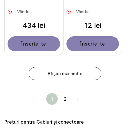
Vândut
Vândut
434 lei
12 lei
Înscrie-te
Înscrie-te
Afișați mai multe
1
2
Prețuri pentru Cabluri și сonectoare