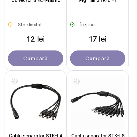
Conector BNC-Plastic
Pig Tail STK-L1-1
Stoc limitat
În stoc
12 lei
17 lei
Cumpără
Cumpără
Cablu separator STK-L4
Cablu separator STK-L8