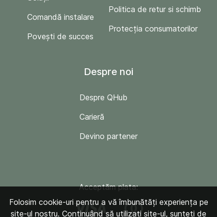
Politica de retur si schimb
Comandă instalare
Protecția consumatorilor
Povești de succes
Despre noi
Despre QHub
Carieră
Devino partener
Acceptăm plata:
Folosim cookie-uri pentru a vă îmbunătăți experiența pe
site-ul nostru. Continuând să utilizați site-ul, sunteți de