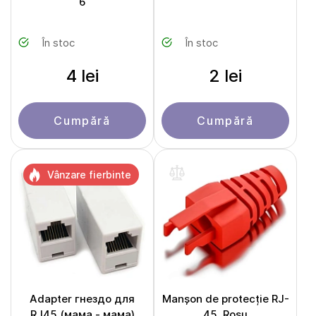
6
În stoc
În stoc
4 lei
2 lei
Cumpără
Cumpără
Vânzare fierbinte
Adapter гнездо для
Manșon de protecție RJ-
RJ45 (мама - мама)
45, Roșu