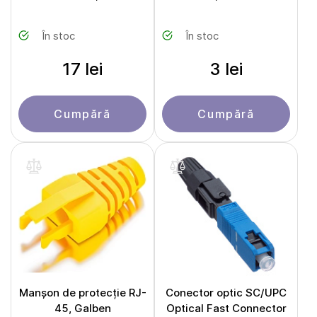
În stoc
În stoc
17 lei
3 lei
Cumpără
Cumpără
Manșon de protecție RJ-
Conector optic SC/UPC
45, Galben
Optical Fast Connector