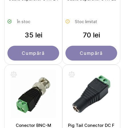
În stoc
Stoc limitat
35 lei
70 lei
Cumpără
Cumpără
Conector BNC-M
Pig Tail Conector DC F