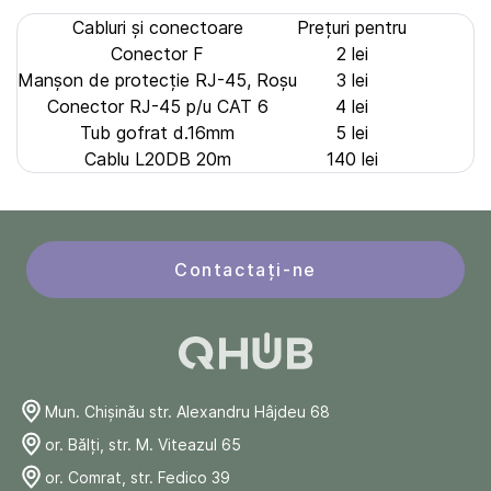
Cabluri și сonectoare
Prețuri pentru
Conector F
2 lei
Manșon de protecție RJ-45, Roșu
3 lei
Conector RJ-45 p/u CAT 6
4 lei
Tub gofrat d.16mm
5 lei
Cablu L20DB 20m
140 lei
Contactați-ne
Mun. Chişinău str. Alexandru Hâjdeu 68
or. Bălți, str. M. Viteazul 65
or. Comrat, str. Fedico 39