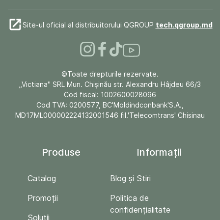
Site-ul oficial al distribuitorului QGROUP
tech.qgroup.md
©Toate drepturile rezervate.
„Victiana" SRL Mun. Chişinău str. Alexandru Hâjdeu 66/3
Cod fiscal: 1002600028096
Cod TVA: 0200577, BC'Moldindconbank'S.A.,
MD17ML000002224132001546 fil.'Telecomtrans' Chisinau
Produse
Informații
Catalog
Blog și Stiri
Promoții
Politica de
confidențialitate
Soluții