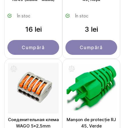
În stoc
În stoc
16 lei
3 lei
Cumpără
Cumpără
Соеденительная клема
Manșon de protecție RJ
WAGO 5*2,5mm
45, Verde