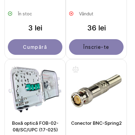
În stoc
Vândut
3 lei
36 lei
Cumpără
Înscrie-te
Boxă optică FOB-02-
Conector BNC-Spring2
08/SC/UPC (17-025)