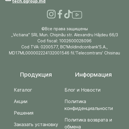
tech.qgroup.md
©Все права защищены
„Victiana" SRL Mun. Chişinău str. Alexandru Hâjdeu 66/3
Cod fiscal: 1002600028096
Cod TVA: 0200577, BC'Moldindconbank'S.A.,
MD17ML000002224132001546 fil.'Telecomtrans' Chisinau
Продукция
Информация
Каталог
Блог и Новости
Акции
Политика
конфиденциальности
Решения
Политика возврата и
Заказать установку
обмена