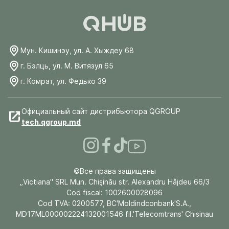
Мун. Кишинэу, ул. А. Хыждеу 68
г. Бэлць, ул. М. Витязул 65
г. Комрат, ул. Федько 39
Официальный сайт дистрибьютора QGROUP
tech.qgroup.md
©Все права защищены
„Victiana" SRL Mun. Chişinău str. Alexandru Hâjdeu 66/3
Cod fiscal: 1002600028096
Cod TVA: 0200577, BC'Moldindconbank'S.A.,
MD17ML000002224132001546 fil.'Telecomtrans' Chisinau