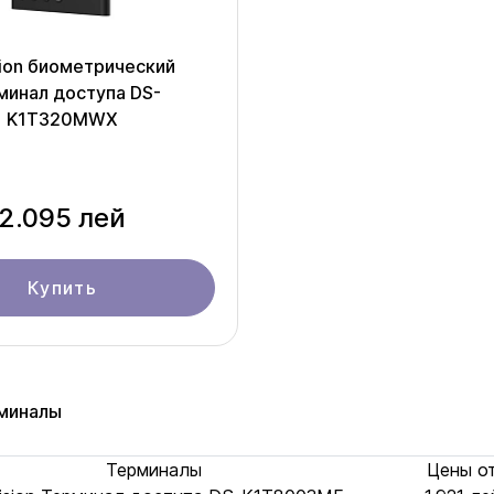
sion биометрический
минал доступа DS-
K1T320MWX
2.095 лей
Купить
миналы
Терминалы
Цены о