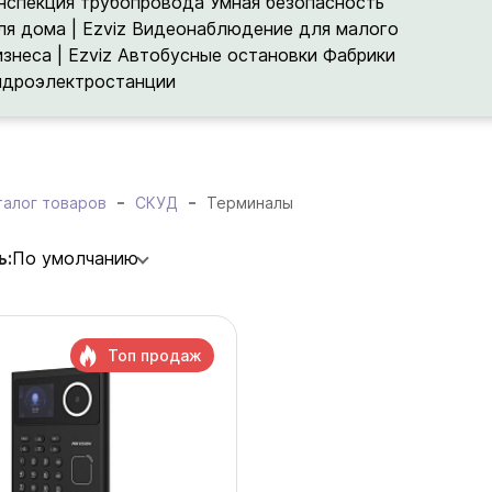
нспекция трубопровода
Умная безопасность
ля дома | Ezviz
Видеонаблюдение для малого
изнеса | Ezviz
Автобусные остановки
Фабрики
идроэлектростанции
талог товаров
СКУД
Терминалы
ь:
По умолчанию
Топ продаж