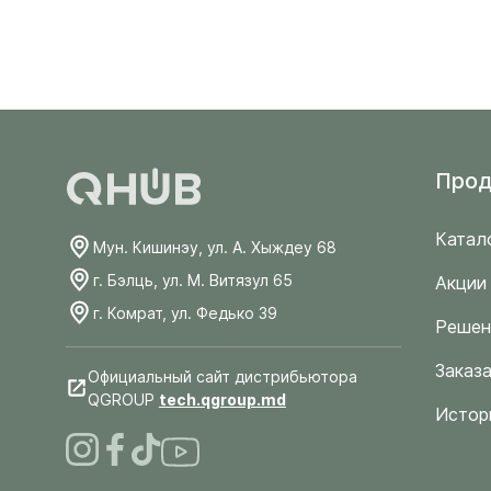
Прод
Катал
Мун. Кишинэу, ул. А. Хыждеу 68
г. Бэлць, ул. М. Витязул 65
Акции
г. Комрат, ул. Федько 39
Решен
Заказа
Официальный сайт дистрибьютора
QGROUP
tech.qgroup.md
Истор