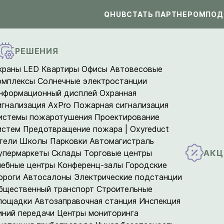
QHUB
СТАТЬ ПАРТНЕРОМ
ПОД
РЕШЕНИЯ
краны LED
Квартиры
Офисы
Автовесовые
омплексы
Солнечные электростанции
нформационный дисплей
Охранная
игнализация AxPro
Пожарная сигнализация
истемы пожаротушения
Проектирование
истем
Предотвращение пожара | Oxyreduct
тели
Школы
Парковки
Автомагистраль
АКЦ
упермаркеты
Склады
Торговые центры
чебные центры
Конференц-залы
Городские
ороги
Автосалоны
Электрические подстанции
бщественный транспорт
Строительные
лощадки
Автозаправочная станция
Инспекция
иний передачи
Центры мониторинга