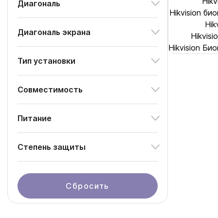
Hik
Диагональ
Hikvision б
Hik
Диагональ экрана
Hikvis
Hikvision Б
Тип установки
Совместимость
Питание
Степень защиты
Сбросить