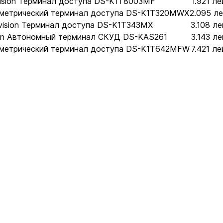
vision Терминал доступа DS-K1T8003MF
1.921 ле
иометрический терминал доступа DS-K1T320MWX
2.095 л
vision Терминал доступа DS-K1T343MX
3.108 ле
ion Автономный терминал СКУД DS-KAS261
3.143 ле
иометрический терминал доступа DS-K1T642MFW
7.421 ле