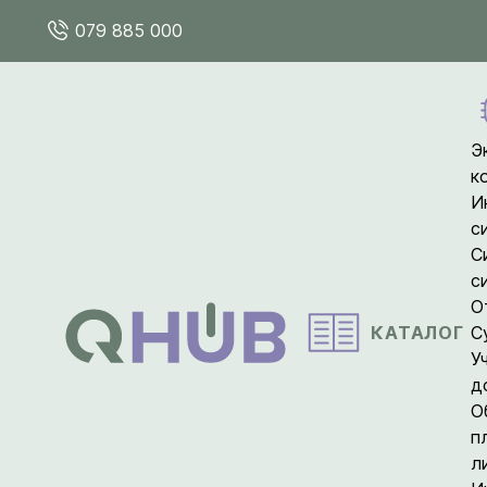
079 885 000
Э
к
И
с
С
с
О
КАТАЛОГ
С
У
д
О
п
л