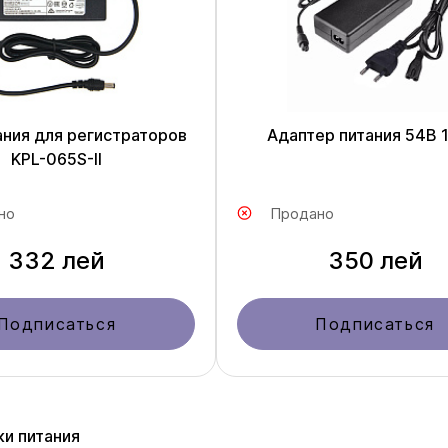
ания для регистраторов
Адаптер питания 54В 1
KPL-065S-II
но
Продано
332 лей
350 лей
Подписаться
Подписаться
ки питания