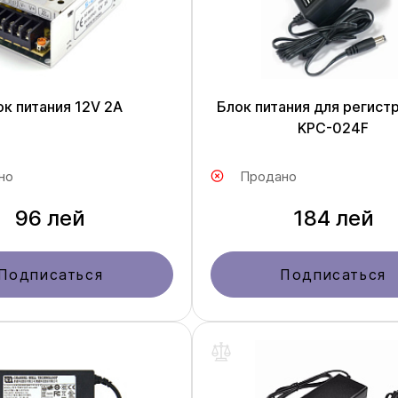
ок питания 12V 2A
Блок питания для регист
KPC-024F
но
Продано
96 лей
184 лей
Подписаться
Подписаться