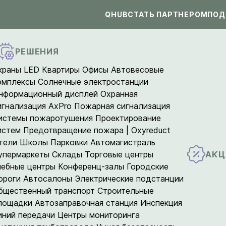
QHUB
СТАТЬ ПАРТНЕРОМ
ПОД
РЕШЕНИЯ
краны LED
Квартиры
Офисы
Автовесовые
омплексы
Солнечные электростанции
нформационный дисплей
Охранная
игнализация AxPro
Пожарная сигнализация
истемы пожаротушения
Проектирование
истем
Предотвращение пожара | Oxyreduct
тели
Школы
Парковки
Автомагистраль
АКЦ
упермаркеты
Склады
Торговые центры
чебные центры
Конференц-залы
Городские
ороги
Автосалоны
Электрические подстанции
бщественный транспорт
Строительные
лощадки
Автозаправочная станция
Инспекция
иний передачи
Центры мониторинга