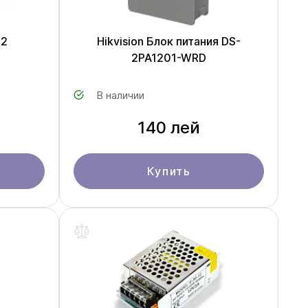
02
Hikvision Блок питания DS-
2PA1201-WRD
В наличии
140 лей
Купить