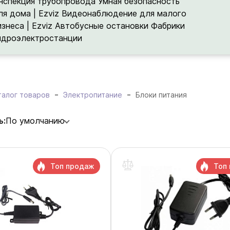
нспекция трубопровода
Умная безопасность
ля дома | Ezviz
Видеонаблюдение для малого
изнеса | Ezviz
Автобусные остановки
Фабрики
идроэлектростанции
талог товаров
Электропитание
Блоки питания
ь:
По умолчанию
Топ продаж
Топ