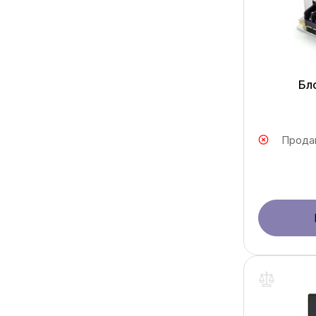
Бл
Прода