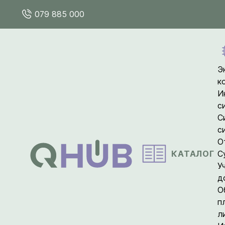
079 885 000
Э
к
И
с
С
с
О
КАТАЛОГ
С
У
д
О
п
л