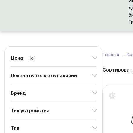
И
д
б
Г
Главная
Ка
Цена
lei
Сортироват
Показать только в наличии
Бренд
Тип устройства
Тип