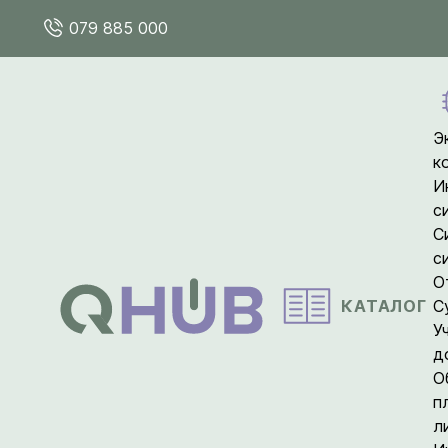
079 885 000
Э
к
И
с
С
с
О
КАТАЛОГ
С
У
д
О
п
л