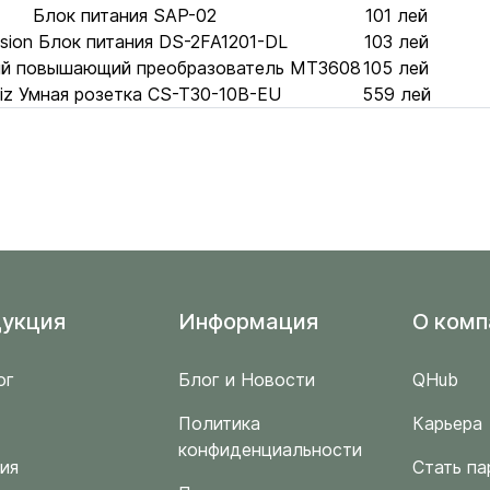
Блок питания SAP-02
101 лей
ision Блок питания DS-2FA1201-DL
103 лей
ый повышающий преобразователь MT3608
105 лей
iz Умная розетка CS-T30-10В-EU
559 лей
укция
Информация
O комп
ог
Блог и Новости
QHub
Политика
Карьера
конфиденциальности
ия
Стать па