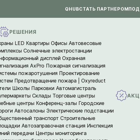
QHUB
СТАТЬ ПАРТНЕРОМ
ПОД
РЕШЕНИЯ
краны LED
Квартиры
Офисы
Автовесовые
омплексы
Солнечные электростанции
нформационный дисплей
Охранная
игнализация AxPro
Пожарная сигнализация
истемы пожаротушения
Проектирование
истем
Предотвращение пожара | Oxyreduct
тели
Школы
Парковки
Автомагистраль
АКЦ
упермаркеты
Склады
Торговые центры
чебные центры
Конференц-залы
Городские
ороги
Автосалоны
Электрические подстанции
бщественный транспорт
Строительные
лощадки
Автозаправочная станция
Инспекция
иний передачи
Центры мониторинга