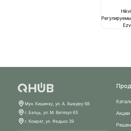
Hikv
Регулируем
Ezv
Прод
Катал
Мун. Кишинэу, ул. А. Хыждеу 68
г. Бэлць, ул. М. Витязул 65
Акции
г. Комрат, ул. Федько 39
Решен