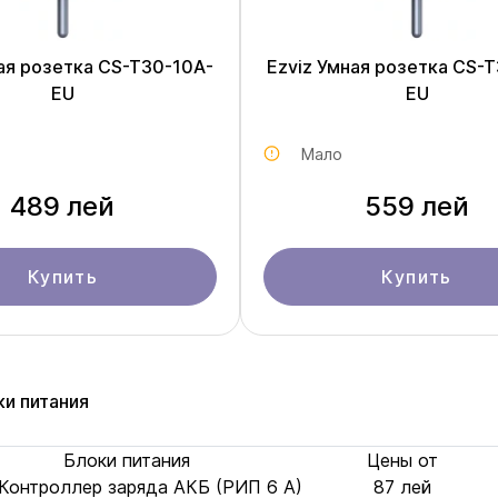
ая розетка CS-T30-10A-
Ezviz Умная розетка CS-
EU
EU
Мало
489 лей
559 лей
Купить
Купить
ки питания
Блоки питания
Цены от
 Контроллер заряда АКБ (РИП 6 А)
87 лей