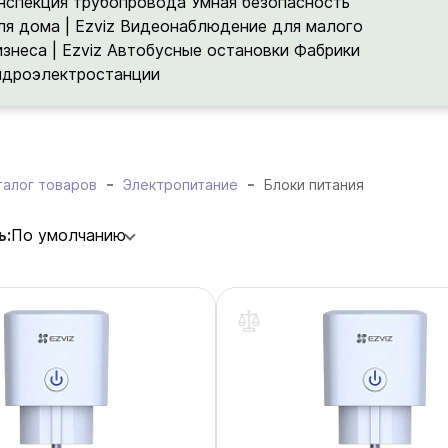
нспекция трубопровода
Умная безопасность
ля дома | Ezviz
Видеонаблюдение для малого
изнеса | Ezviz
Автобусные остановки
Фабрики
идроэлектростанции
талог товаров
Электропитание
Блоки питания
ь:
По умолчанию