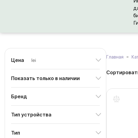
И
д
б
Г
Главная
Ка
Цена
lei
Сортироват
Показать только в наличии
Бренд
Тип устройства
Тип