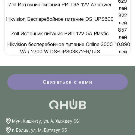
629
Zoll Источник питания РИП 3А 12V Azipower
лей
822
Hikvision Бесперебойное питание DS-UPS600
лей
857
Zoll Источник питания РИП 12V 5A Plastic
лей
Hikvision бесперебойное питание Online 3000
10.890
VA / 2700 W DS-UPS03K72-R/TJS
лей
Связаться с нами
Мун. Кишинэу, ул. А. Хыждеу 68
г. Бэлць, ул. М. Витязул 65