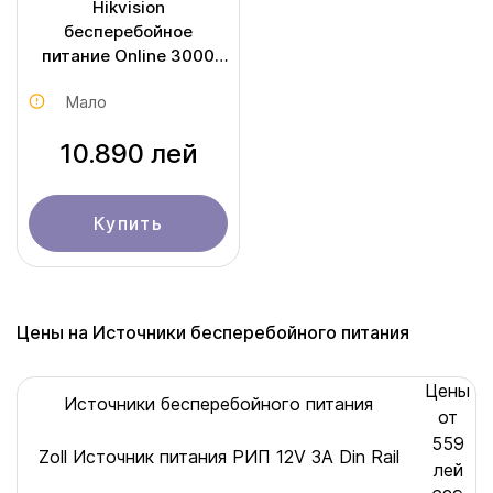
Hikvision
бесперебойное
питание Online 3000
VA / 2700 W DS-
Мало
UPS03K72-R/TJS
10.890 лей
Купить
Цены на Источники бесперебойного питания
Цены
Источники бесперебойного питания
от
559
Zoll Источник питания РИП 12V 3A Din Rail
лей