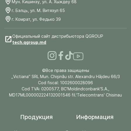
Мун. Кишинэу, ул. А. Хыждеу 68
г. Бэлць, ул. М. Витязул 65
г. Комрат, ул. Федько 39
Официальный сайт дистрибьютора QGROUP
tech.qgroup.md
©Все права защищены
„Victiana" SRL Mun. Chişinău str. Alexandru Hâjdeu 66/3
Cod fiscal: 1002600028096
Cod TVA: 0200577, BC'Moldindconbank'S.A.,
MD17ML000002224132001546 fil.'Telecomtrans' Chisinau
Продукция
Информация