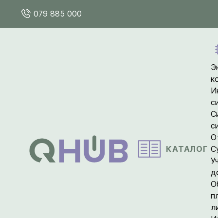
079 885 000
Э
к
И
с
С
с
О
КАТАЛОГ
С
У
д
О
п
л