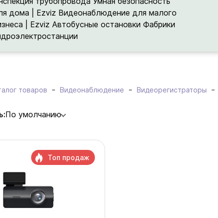
нспекция трубопровода
Умная безопасность
ля дома | Ezviz
Видеонаблюдение для малого
изнеса | Ezviz
Автобусные остановки
Фабрики
идроэлектростанции
талог товаров
Видеонаблюдение
Видеорегистраторы
ь:
По умолчанию
Топ продаж