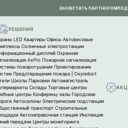
QHUB
СТАТЬ ПАРТНЕРОМ
ПОД
РЕШЕНИЯ
краны LED
Квартиры
Офисы
Автовесовые
омплексы
Солнечные электростанции
нформационный дисплей
Охранная
игнализация AxPro
Пожарная сигнализация
истемы пожаротушения
Проектирование
истем
Предотвращение пожара | Oxyreduct
тели
Школы
Парковки
Автомагистраль
АКЦ
упермаркеты
Склады
Торговые центры
чебные центры
Конференц-залы
Городские
ороги
Автосалоны
Электрические подстанции
бщественный транспорт
Строительные
лощадки
Автозаправочная станция
Инспекция
иний передачи
Центры мониторинга