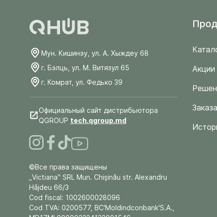
Прод
Катал
Мун. Кишинэу, ул. А. Хыждеу 68
г. Бэлць, ул. М. Витязул 65
Акции
г. Комрат, ул. Федько 39
Решен
Заказа
Официальный сайт дистрибьютора
QGROUP
tech.qgroup.md
Истор
©Все права защищены
„Victiana" SRL Mun. Chişinău str. Alexandru
Hâjdeu 66/3
Cod fiscal: 1002600028096
Cod TVA: 0200577, BC'Moldindconbank'S.A.,