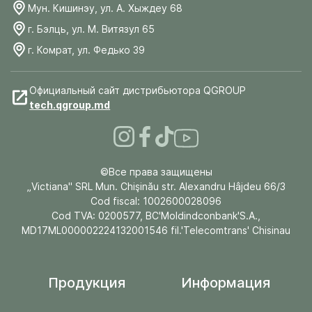
Мун. Кишинэу, ул. А. Хыждеу 68
г. Бэлць, ул. М. Витязул 65
г. Комрат, ул. Федько 39
Официальный сайт дистрибьютора QGROUP
tech.qgroup.md
©Все права защищены
„Victiana" SRL Mun. Chişinău str. Alexandru Hâjdeu 66/3
Cod fiscal: 1002600028096
Cod TVA: 0200577, BC'Moldindconbank'S.A.,
MD17ML000002224132001546 fil.'Telecomtrans' Chisinau
Продукция
Информация