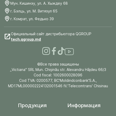
Мун. Кишинэу, ул. А. Хыждеу 68
г. Бэлць, ул. М. Витязул 65
г. Комрат, ул. Федько 39
Официальный сайт дистрибьютора QGROUP
tech.qgroup.md
©Все права защищены
„Victiana" SRL Mun. Chişinău str. Alexandru Hâjdeu 66/3
Cod fiscal: 1002600028096
Cod TVA: 0200577, BC'Moldindconbank'S.A.,
MD17ML000002224132001546 fil.'Telecomtrans' Chisinau
Продукция
Информация