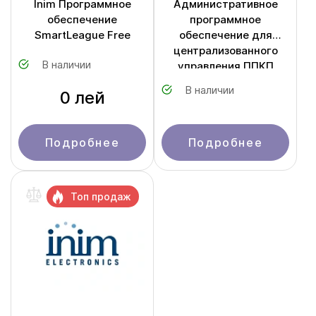
Inim Программное
Административное
обеспечение
программное
SmartLeague Free
обеспечение для
централизованного
В наличии
управления ППКП
SmartLine SmartLook
В наличии
0 лей
Подробнее
Подробнее
Топ продаж