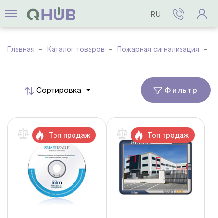
RU
Главная
Каталог товаров
Пожарная сигнализация
П
Фильтр
Cортировка
Топ продаж
Топ продаж