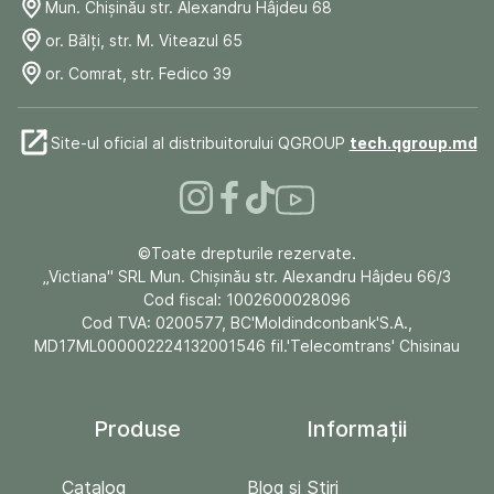
Mun. Chişinău str. Alexandru Hâjdeu 68
or. Bălți, str. M. Viteazul 65
or. Comrat, str. Fedico 39
Site-ul oficial al distribuitorului QGROUP
tech.qgroup.md
©Toate drepturile rezervate.
„Victiana" SRL Mun. Chişinău str. Alexandru Hâjdeu 66/3
Cod fiscal: 1002600028096
Cod TVA: 0200577, BC'Moldindconbank'S.A.,
MD17ML000002224132001546 fil.'Telecomtrans' Chisinau
Produse
Informații
Catalog
Blog și Stiri