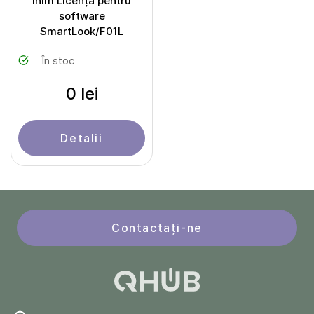
Inim Licență pentru
software
SmartLook/F01L
În stoc
0 lei
Detalii
Contactați-ne