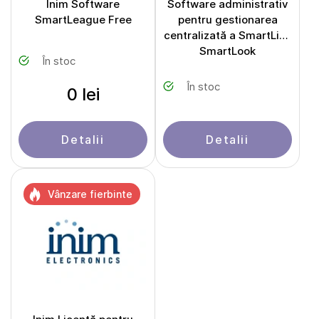
Inim Software
Software administrativ
SmartLeague Free
pentru gestionarea
centralizată a SmartLine
SmartLook
În stoc
În stoc
0 lei
Detalii
Detalii
Vânzare fierbinte