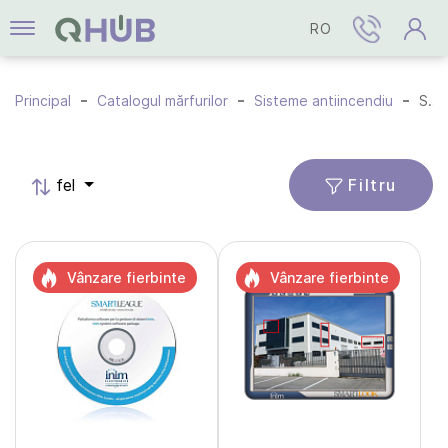
RO
Principal
Catalogul mărfurilor
Sisteme antiincendiu
Software
Filtru
fel
Vânzare fierbinte
Vânzare fierbinte