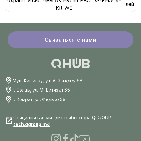
охранной системы AX Hybrid PRO DS-PHA64-
лей
Kit-WE
Связаться с нами
Мун. Кишинэу, ул. А. Хыждеу 68
г. Бэлць, ул. М. Витязул 65
г. Комрат, ул. Федько 39
Официальный сайт дистрибьютора QGROUP
tech.qgroup.md