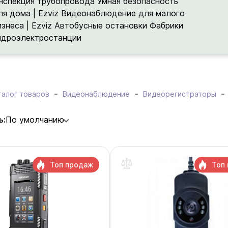
нспекция трубопровода
Умная безопасность
ля дома | Ezviz
Видеонаблюдение для малого
изнеса | Ezviz
Автобусные остановки
Фабрики
идроэлектростанции
талог товаров
Видеонаблюдение
Видеорегистраторы
ь:
По умолчанию
Топ продаж
Топ