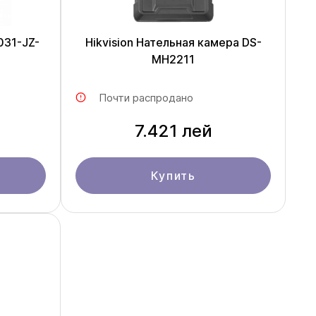
031-JZ-
Hikvision Нательная камера DS-
MH2211
Почти распродано
7.421 лей
Купить