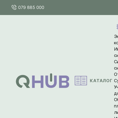
079 885 000
Э
к
И
с
С
с
О
КАТАЛОГ
С
У
д
О
п
л