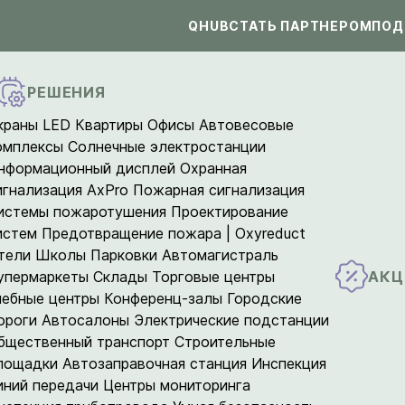
QHUB
СТАТЬ ПАРТНЕРОМ
ПОД
РЕШЕНИЯ
краны LED
Квартиры
Офисы
Автовесовые
омплексы
Солнечные электростанции
нформационный дисплей
Охранная
игнализация AxPro
Пожарная сигнализация
истемы пожаротушения
Проектирование
истем
Предотвращение пожара | Oxyreduct
тели
Школы
Парковки
Автомагистраль
АКЦ
упермаркеты
Склады
Торговые центры
чебные центры
Конференц-залы
Городские
ороги
Автосалоны
Электрические подстанции
бщественный транспорт
Строительные
лощадки
Автозаправочная станция
Инспекция
иний передачи
Центры мониторинга