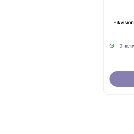
Hikvisio
В нали