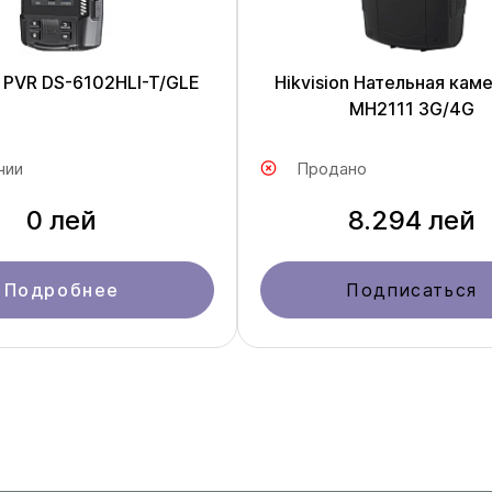
n PVR DS-6102HLI-T/GLE
Hikvision Нательная кам
MH2111 3G/4G
чии
Продано
0 лей
8.294 лей
Подробнее
Подписаться