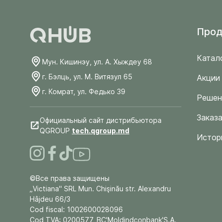
Прод
Катал
Мун. Кишинэу, ул. А. Хыждеу 68
г. Бэлць, ул. М. Витязул 65
Акции
г. Комрат, ул. Федько 39
Решен
Заказа
Официальный сайт дистрибьютора
QGROUP
tech.qgroup.md
Истор
©Все права защищены
„Victiana" SRL Mun. Chişinău str. Alexandru
Hâjdeu 66/3
Cod fiscal: 1002600028096
Cod TVA: 0200577, BC'Moldindconbank'S.A.,