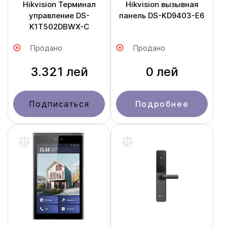
Hikvision Терминал
Hikvision вызывная
управление DS-
панель DS-KD9403-E6
K1T502DBWX-C
Продано
Продано
3.321 лей
0 лей
Подписаться
Подробнее