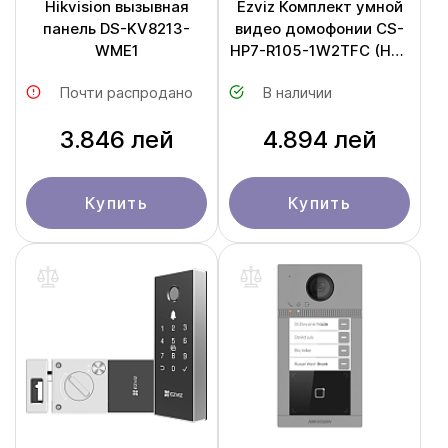
Hikvision вызывная
Ezviz Комплект умной
панель DS-KV8213-
видео домофонии CS-
WME1
HP7-R105-1W2TFC (HP7
2K)
Почти распродано
В наличии
3.846 лей
4.894 лей
Купить
Купить