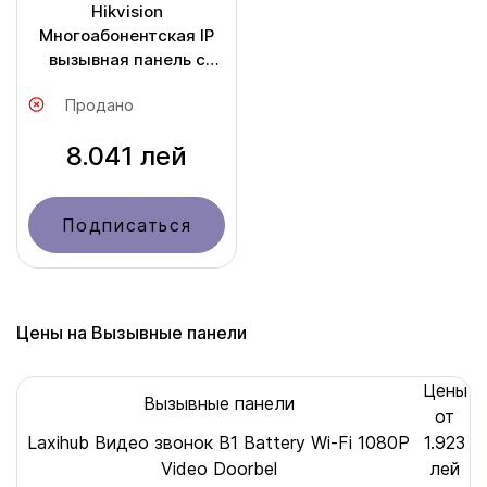
Hikvision
Многоабонентская IP
вызывная панель с
Face Recognition DS-
Продано
KD9203-ME6
8.041 лей
Подписаться
Цены на Вызывные панели
Цены
Вызывные панели
от
Laxihub Видео звонок B1 Battery Wi-Fi 1080P
1.923
Video Doorbel
лей