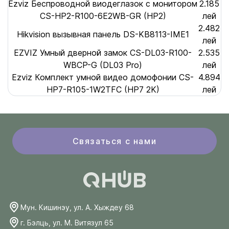
Ezviz Беспроводной виодеглазок с монитором
2.185
CS-HP2-R100-6E2WB-GR (HP2)
лей
2.482
Hikvision вызывная панель DS-KB8113-IME1
лей
EZVIZ Умный дверной замок CS-DL03-R100-
2.535
WBCP-G (DL03 Pro)
лей
Ezviz Комплект умной видео домофонии CS-
4.894
HP7-R105-1W2TFC (HP7 2K)
лей
Связаться с нами
Мун. Кишинэу, ул. А. Хыждеу 68
г. Бэлць, ул. М. Витязул 65