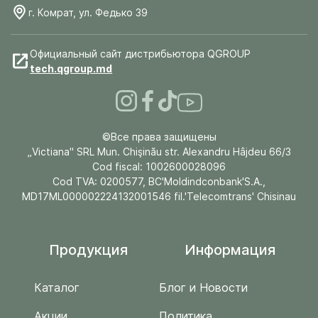
г. Комрат, ул. Федько 39
Официальный сайт дистрибьютора QGROUP
tech.qgroup.md
©Все права защищены
„Victiana" SRL Mun. Chişinău str. Alexandru Hâjdeu 66/3
Cod fiscal: 1002600028096
Cod TVA: 0200577, BC'Moldindconbank'S.A.,
MD17ML000002224132001546 fil.'Telecomtrans' Chisinau
Продукция
Информация
Каталог
Блог и Новости
Акции
Политика