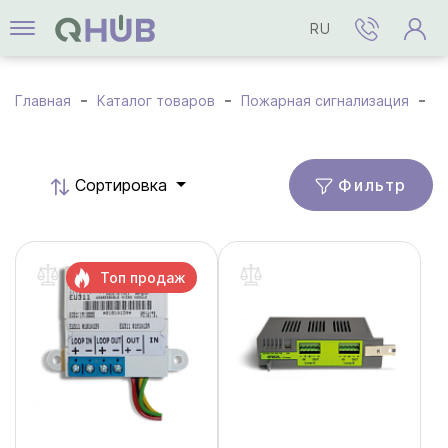
RU
Главная
Каталог товаров
Пожарная сигнализация
М
Фильтр
Cортировка
Топ продаж