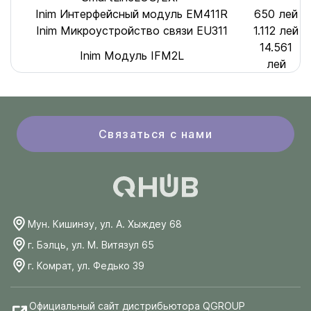
Inim Интерфейсный модуль EM411R
650 лей
Inim Mикроустройство связи EU311
1.112 лей
14.561
Inim Модуль IFM2L
лей
Связаться с нами
Мун. Кишинэу, ул. А. Хыждеу 68
г. Бэлць, ул. М. Витязул 65
г. Комрат, ул. Федько 39
Официальный сайт дистрибьютора QGROUP