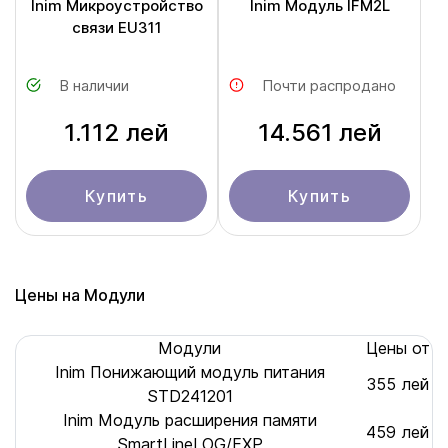
Inim Mикроустройство
Inim Модуль IFM2L
связи EU311
В наличии
Почти распродано
1.112 лей
14.561 лей
Купить
Купить
Цены на Модули
Модули
Цены от
Inim Понижающий модуль питания
355 лей
STD241201
Inim Модуль расширения памяти
459 лей
SmartLineLOG/EXP