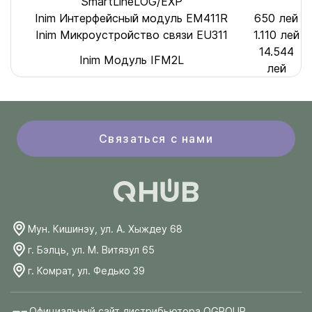
SmartLineLOG/EXP
Inim Интерфейсный модуль EM411R
650 лей
Inim Mикроустройство связи EU311
1.110 лей
14.544
Inim Модуль IFM2L
лей
Связаться с нами
Мун. Кишинэу, ул. А. Хыждеу 68
г. Бэлць, ул. М. Витязул 65
г. Комрат, ул. Федько 39
Официальный сайт дистрибьютора QGROUP