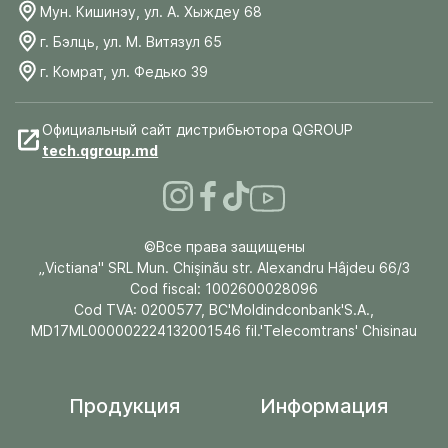
Мун. Кишинэу, ул. А. Хыждеу 68
г. Бэлць, ул. М. Витязул 65
г. Комрат, ул. Федько 39
Официальный сайт дистрибьютора QGROUP
tech.qgroup.md
©Все права защищены
„Victiana" SRL Mun. Chişinău str. Alexandru Hâjdeu 66/3
Cod fiscal: 1002600028096
Cod TVA: 0200577, BC'Moldindconbank'S.A.,
MD17ML000002224132001546 fil.'Telecomtrans' Chisinau
Продукция
Информация