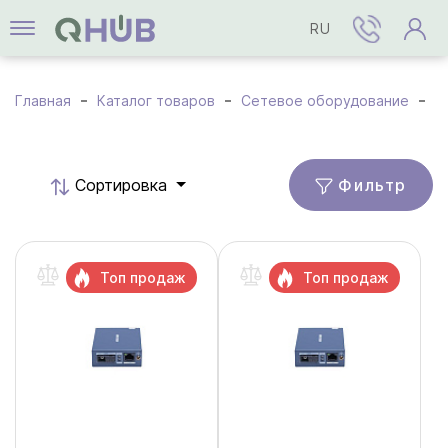
RU
Главная
Каталог товаров
Сетевое оборудование
О
Фильтр
Cортировка
Топ продаж
Топ продаж