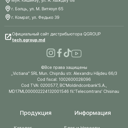
Мун. Кишинэу, ул. А. Хыждеу 68
г. Бэлць, ул. М. Витязул 65
г. Комрат, ул. Федько 39
Официальный сайт дистрибьютора QGROUP
tech.qgroup.md
©Все права защищены
„Victiana" SRL Mun. Chişinău str. Alexandru Hâjdeu 66/3
Cod fiscal: 1002600028096
Cod TVA: 0200577, BC'Moldindconbank'S.A.,
MD17ML000002224132001546 fil.'Telecomtrans' Chisinau
Продукция
Информация