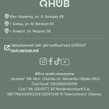
Мун. Кишинэу, ул. А. Хыждеу 68
г. Бэлць, ул. М. Витязул 65
г. Комрат, ул. Федько 39
Официальный сайт дистрибьютора QGROUP
tech.qgroup.md
©Все права защищены
„Victiana" SRL Mun. Chişinău str. Alexandru Hâjdeu 66/3
Cod fiscal: 1002600028096
Cod TVA: 0200577, BC'Moldindconbank'S.A.,
MD17ML000002224132001546 fil.'Telecomtrans' Chisinau