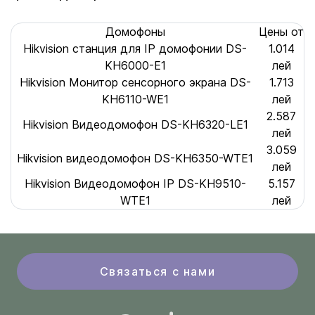
Домофоны
Цены от
Hikvision станция для IP домофонии DS-
1.014
KH6000-E1
лей
Hikvision Монитор сенсорного экрана DS-
1.713
KH6110-WE1
лей
2.587
Hikvision Видеодомофон DS-KH6320-LE1
лей
3.059
Hikvision видеодомофон DS-KH6350-WTE1
лей
Hikvision Видеодомофон IP DS-KH9510-
5.157
WTE1
лей
Связаться с нами