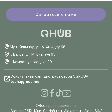
Связаться с нами
Мун. Кишинэу, ул. А. Хыждеу 68
г. Бэлць, ул. М. Витязул 65
г. Комрат, ул. Федько 39
Официальный сайт дистрибьютора QGROUP
tech.qgroup.md
©Все права защищены
„Victiana" SRL Mun. Chişinău str. Alexandru Hâjdeu 66/3