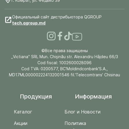
г. Комрат, ул. Федько 39
Официальный сайт дистрибьютора QGROUP
tech.qgroup.md
©Все права защищены
„Victiana" SRL Mun. Chişinău str. Alexandru Hâjdeu 66/3
Cod fiscal: 1002600028096
Cod TVA: 0200577, BC'Moldindconbank'S.A.,
MD17ML000002224132001546 fil.'Telecomtrans' Chisinau
Продукция
Информация
Каталог
Блог и Новости
Акции
Политика