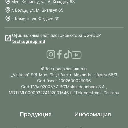
Мун. Кишинэу, ул. А. Хыждеу 68
г. Бэлць, ул. М. Витязул 65
г. Комрат, ул. Федько 39
Официальный сайт дистрибьютора QGROUP
tech.qgroup.md
©Все права защищены
„Victiana" SRL Mun. Chişinău str. Alexandru Hâjdeu 66/3
Cod fiscal: 1002600028096
Cod TVA: 0200577, BC'Moldindconbank'S.A.,
MD17ML000002224132001546 fil.'Telecomtrans' Chisinau
Продукция
Информация