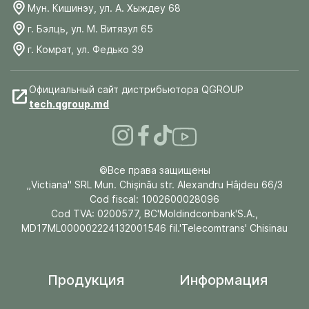
Мун. Кишинэу, ул. А. Хыждеу 68
г. Бэлць, ул. М. Витязул 65
г. Комрат, ул. Федько 39
Официальный сайт дистрибьютора QGROUP
tech.qgroup.md
©Все права защищены
„Victiana" SRL Mun. Chişinău str. Alexandru Hâjdeu 66/3
Cod fiscal: 1002600028096
Cod TVA: 0200577, BC'Moldindconbank'S.A.,
MD17ML000002224132001546 fil.'Telecomtrans' Chisinau
Продукция
Информация