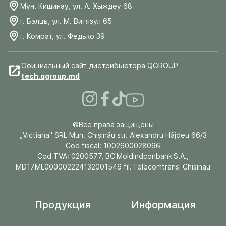
Мун. Кишинэу, ул. А. Хыждеу 68
г. Бэлць, ул. М. Витязул 65
г. Комрат, ул. Федько 39
Официальный сайт дистрибьютора QGROUP
tech.qgroup.md
©Все права защищены
„Victiana" SRL Mun. Chişinău str. Alexandru Hâjdeu 66/3
Cod fiscal: 1002600028096
Cod TVA: 0200577, BC'Moldindconbank'S.A.,
MD17ML000002224132001546 fil.'Telecomtrans' Chisinau
Продукция
Информация