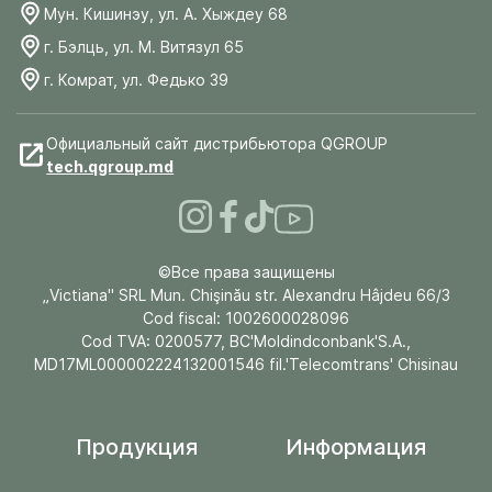
Мун. Кишинэу, ул. А. Хыждеу 68
г. Бэлць, ул. М. Витязул 65
г. Комрат, ул. Федько 39
Официальный сайт дистрибьютора QGROUP
tech.qgroup.md
©Все права защищены
„Victiana" SRL Mun. Chişinău str. Alexandru Hâjdeu 66/3
Cod fiscal: 1002600028096
Cod TVA: 0200577, BC'Moldindconbank'S.A.,
MD17ML000002224132001546 fil.'Telecomtrans' Chisinau
Продукция
Информация