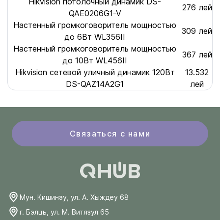
Hikvision потолочный динамик DS-
276 лей
QAE0206G1-V
Настенный громкоговоритель мощностью
309 лей
до 6Вт WL356II
Настенный громкоговоритель мощностью
367 лей
до 10Вт WL456II
Hikvision cетевой уличный динамик 120Вт
13.532
DS-QAZ14A2G1
лей
Связаться с нами
Мун. Кишинэу, ул. А. Хыждеу 68
г. Бэлць, ул. М. Витязул 65