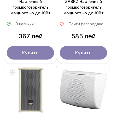
Настенный
ZABKZ Настенный
громкоговоритель
громкоговоритель
мощностью до 10Вт
мощностью до 10Вт
WL456II
WL351II
В наличии
Почти распродано
367 лей
585 лей
Купить
Купить