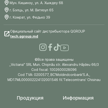
Мун. Кишинэу, ул. А. Хыждеу 68
г. Бэлць, ул. М. Витязул 65
г. Комрат, ул. Федько 39
Официальный сайт дистрибьютора QGROUP
tech.qgroup.md
©Все права защищены
„Victiana" SRL Mun. Chişinău str. Alexandru Hâjdeu 66/3
Cod fiscal: 1002600028096
Cod TVA: 0200577, BC'Moldindconbank'S.A.,
MD17ML000002224132001546 fil.'Telecomtrans' Chisinau
Продукция
Информация