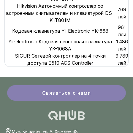
HIkvision Автономный контроллер со
769
встроенным считывателем и клавиатурой DS-
лей
K1T801M
961
Кодовая клавиатура Yli Electronic YK-668
лей
Yli-electronic Кодовая сенсорная клавиатура
1.486
YK-1068A
лей
SIGUR Сетевой контроллер на 4 точки
9.789
доступа E510 ACS Controller
лей
Связаться с нами
Мун. Кишинэу, ул. А. Хыждеу 68