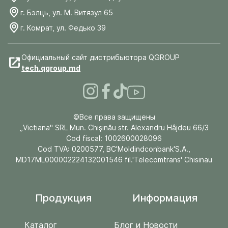
г. Бэлць, ул. М. Витязул 65
г. Комрат, ул. Федько 39
Официальный сайт дистрибьютора QGROUP
tech.qgroup.md
©Все права защищены
„Victiana" SRL Mun. Chişinău str. Alexandru Hâjdeu 66/3
Cod fiscal: 1002600028096
Cod TVA: 0200577, BC'Moldindconbank'S.A.,
MD17ML000002224132001546 fil.'Telecomtrans' Chisinau
Продукция
Информация
Каталог
Блог и Новости