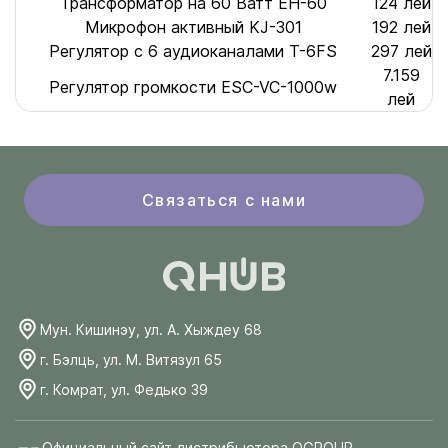
Трансформатор на 60 Ватт EH-60
124 лей
Микрофон активный KJ-301
192 лей
Регулятор с 6 аудиоканалами T-6FS
297 лей
7.159
Регулятор громкости ESC-VC-1000w
лей
Связаться с нами
Мун. Кишинэу, ул. А. Хыждеу 68
г. Бэлць, ул. М. Витязул 65
г. Комрат, ул. Федько 39
Официальный сайт дистрибьютора QGROUP