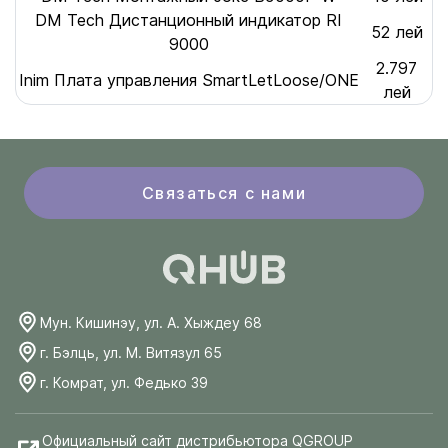
DM Tech Дистанционный индикатор RI
52 лей
9000
2.797
Inim Плата управления SmartLetLoose/ONE
лей
Связаться с нами
Мун. Кишинэу, ул. А. Хыждеу 68
г. Бэлць, ул. М. Витязул 65
г. Комрат, ул. Федько 39
Официальный сайт дистрибьютора QGROUP