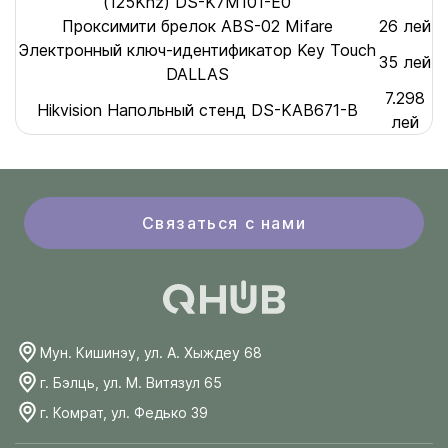
(125Khz) DS-K7M101-E0
Проксимити брелок ABS-02 Mifare
26 лей
Электронный ключ-идентификатор Key Touch
35 лей
DALLAS
7.298
Hikvision Напольный стенд DS-KAB671-B
лей
Связаться с нами
Мун. Кишинэу, ул. А. Хыждеу 68
г. Бэлць, ул. М. Витязул 65
г. Комрат, ул. Федько 39