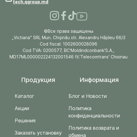
tech.qgroup.md
©Все права защищены
„Victiana" SRL Mun. Chişinău str. Alexandru Hâjdeu 66/3
Cod fiscal: 1002600028096
Cod TVA: 0200577, BC'Moldindconbank'S.A.,
MD17ML000002224132001546 fil.'Telecomtrans' Chisinau
Продукция
Информация
Каталог
Блог и Новости
Акции
Политика
конфиденциальности
Решения
Политика возврата и
Заказать установку
обмена