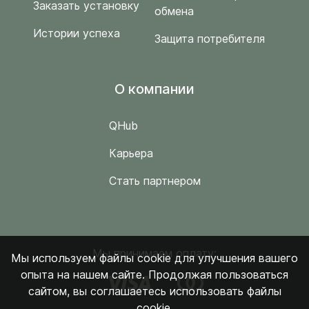
Заказать установку
обмена
Истории успеха
Защита потребителя
O компании
QHub
Карьера
Стать партнером
Мы принимаем оплату:
Мы используем файлы cookie для улучшения вашего
опыта на нашем сайте. Продолжая пользоваться
сайтом, вы соглашаетесь использовать файлы
cookie.