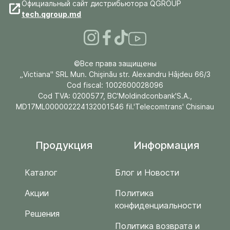
Официальный сайт дистрибьютора QGROUP
tech.qgroup.md
©Все права защищены
„Victiana" SRL Mun. Chişinău str. Alexandru Hâjdeu 66/3
Cod fiscal: 1002600028096
Cod TVA: 0200577, BC'Moldindconbank'S.A.,
MD17ML000002224132001546 fil.'Telecomtrans' Chisinau
Продукция
Информация
Каталог
Блог и Новости
Акции
Политика
конфиденциальности
Решения
Политика возврата и