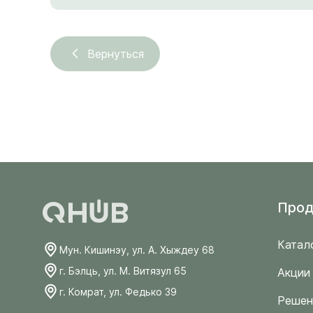
Вернуться
Прод
Катал
Мун. Кишинэу, ул. А. Хыждеу 68
г. Бэлць, ул. М. Витязул 65
Акции
г. Комрат, ул. Федько 39
Решен