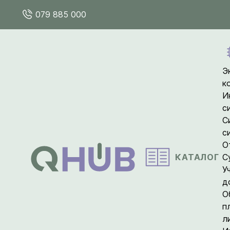
079 885 000
Э
к
И
с
С
с
О
КАТАЛОГ
С
У
д
О
п
л