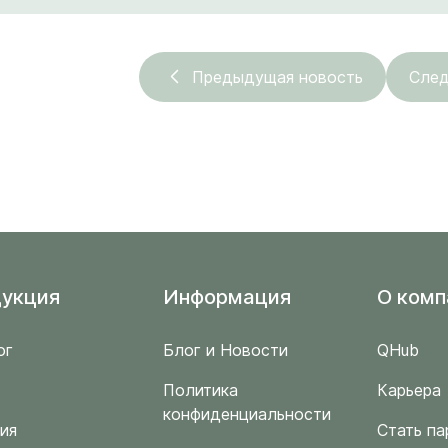
Предыдущая новость
След
укция
Информация
O комп
ог
Блог и Новости
QHub
Политика
Карьера
конфиденциальности
ия
Стать па