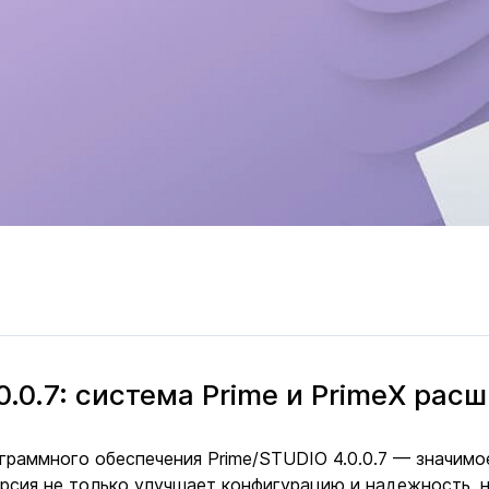
0.0.7: система Prime и PrimeX ра
рограммного обеспечения Prime/STUDIO 4.0.0.7 — значим
ерсия не только улучшает конфигурацию и надежность, 