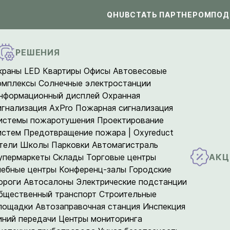
QHUB
СТАТЬ ПАРТНЕРОМ
ПОД
РЕШЕНИЯ
краны LED
Квартиры
Офисы
Автовесовые
омплексы
Солнечные электростанции
нформационный дисплей
Охранная
игнализация AxPro
Пожарная сигнализация
истемы пожаротушения
Проектирование
истем
Предотвращение пожара | Oxyreduct
тели
Школы
Парковки
Автомагистраль
АКЦ
упермаркеты
Склады
Торговые центры
чебные центры
Конференц-залы
Городские
ороги
Автосалоны
Электрические подстанции
бщественный транспорт
Строительные
лощадки
Автозаправочная станция
Инспекция
иний передачи
Центры мониторинга