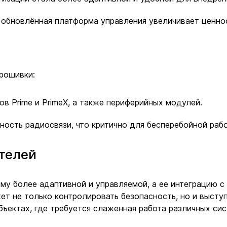
обновлённая платформа управления увеличивает ценнос
рошивки:
в Prime и PrimeX, а также периферийных модулей.
ость радиосвязи, что критично для бесперебойной раб
ателей
ему более адаптивной и управляемой, а ее интеграцию
жет не только контролировать безопасность, но и высту
бъектах, где требуется слаженная работа различных си