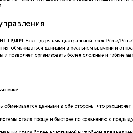
й.
 управления
HTTP/API
. Благодаря ему центральный блок Prime/Prime
ытия, обмениваться данными в реальном времени и отп
 и позволяет организовать более сложные и гибкие ав
учшений:
ь обменивается данными в обе стороны, что расширяет
истемы стала проще и быстрее по сравнению с предыд
изации стала более адаптивной и удобной для внедрен