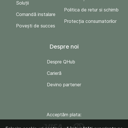
Soluții
Politica de retur si schimb
Comandă instalare
Protecția consumatorilor
Povești de succes
Despre noi
Despre QHub
Carieră
Devino partener
Acceptăm plata: