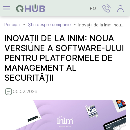
RO
Principal
Știri despre companie
Inovații de la Inim: noua versiune a software-ului pentru platformele de management al securității
INOVAȚII DE LA INIM: NOUA
VERSIUNE A SOFTWARE-ULUI
PENTRU PLATFORMELE DE
MANAGEMENT AL
SECURITĂȚII
05.02.2026