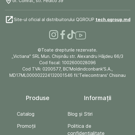
or. Comrat, str. Fedico 39
Site-ul oficial al distribuitorului QGROUP
tech.qgroup.md
©Toate drepturile rezervate.
„Victiana" SRL Mun. Chişinău str. Alexandru Hâjdeu 66/3
Cod fiscal: 1002600028096
Cod TVA: 0200577, BC'Moldindconbank'S.A.,
MD17ML000002224132001546 fil.'Telecomtrans' Chisinau
Produse
Informații
Catalog
Blog și Stiri
Promoții
Politica de
confidențialitate