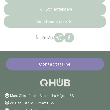
Știri anterioare
Următoarea știre
Împărtăși:
Contactați-ne
Mun. Chişinău str. Alexandru Hâjdeu 68
or. Bălți, str. M. Viteazul 65