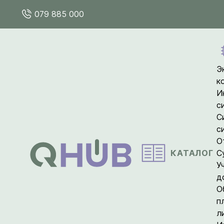
079 885 000
Э
к
И
с
С
с
О
КАТАЛОГ
С
У
д
О
п
л