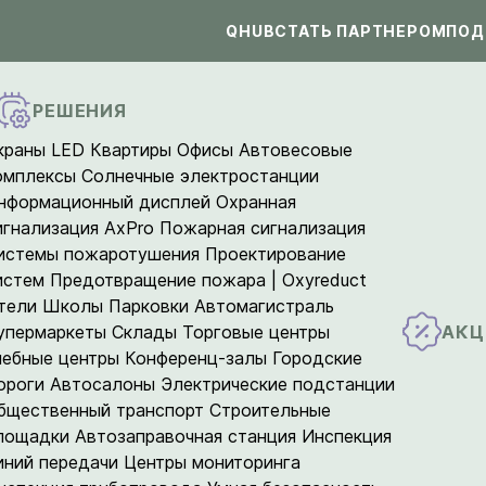
QHUB
СТАТЬ ПАРТНЕРОМ
ПОД
РЕШЕНИЯ
краны LED
Квартиры
Офисы
Автовесовые
омплексы
Солнечные электростанции
нформационный дисплей
Охранная
игнализация AxPro
Пожарная сигнализация
истемы пожаротушения
Проектирование
истем
Предотвращение пожара | Oxyreduct
тели
Школы
Парковки
Автомагистраль
АКЦ
упермаркеты
Склады
Торговые центры
чебные центры
Конференц-залы
Городские
ороги
Автосалоны
Электрические подстанции
бщественный транспорт
Строительные
лощадки
Автозаправочная станция
Инспекция
иний передачи
Центры мониторинга