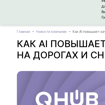
И
д
б
Г
Главная
Новости компании
Как AI повышает ка
КАК AI ПОВЫШАЕ
НА ДОРОГАХ И С