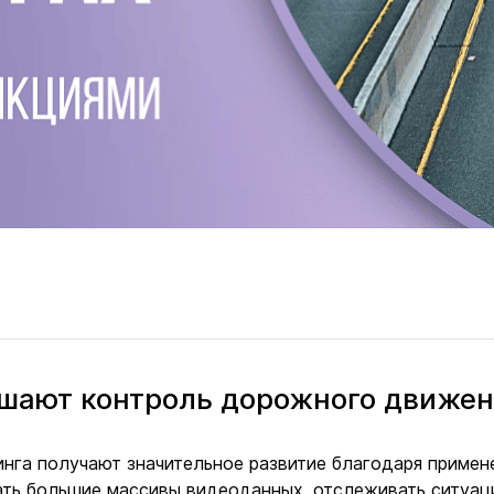
чшают контроль дорожного движе
нга получают значительное развитие благодаря примен
ать большие массивы видеоданных, отслеживать ситуац