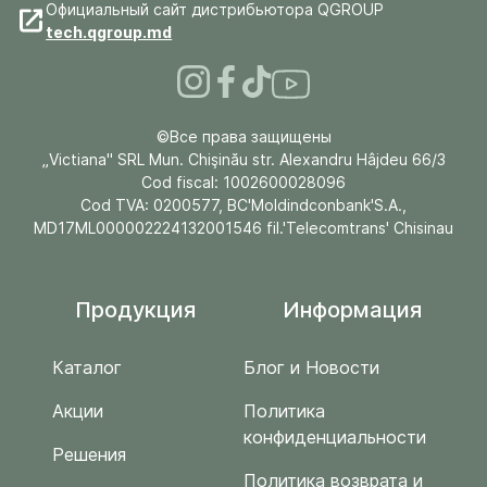
Официальный сайт дистрибьютора QGROUP
tech.qgroup.md
©Все права защищены
„Victiana" SRL Mun. Chişinău str. Alexandru Hâjdeu 66/3
Cod fiscal: 1002600028096
Cod TVA: 0200577, BC'Moldindconbank'S.A.,
MD17ML000002224132001546 fil.'Telecomtrans' Chisinau
Продукция
Информация
Каталог
Блог и Новости
Акции
Политика
конфиденциальности
Решения
Политика возврата и