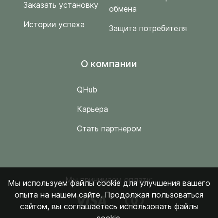
Заказать установку
обмена
Истории успеха
Защита потребителя
O компании
QHub
Карьера
Стать партнером
Мы принимаем оплату:
Мы используем файлы cookie для улучшения вашего
опыта на нашем сайте. Продолжая пользоваться
сайтом, вы соглашаетесь использовать файлы