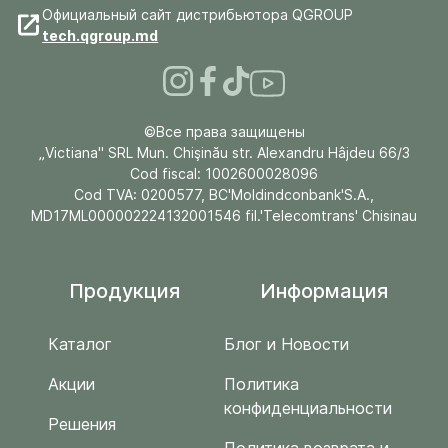
Официальный сайт дистрибьютора QGROUP
tech.qgroup.md
©Все права защищены
„Victiana" SRL Mun. Chişinău str. Alexandru Hâjdeu 66/3
Cod fiscal: 1002600028096
Cod TVA: 0200577, BC'Moldindconbank'S.A.,
MD17ML000002224132001546 fil.'Telecomtrans' Chisinau
Продукция
Информация
Каталог
Блог и Новости
Акции
Политика
конфиденциальности
Решения