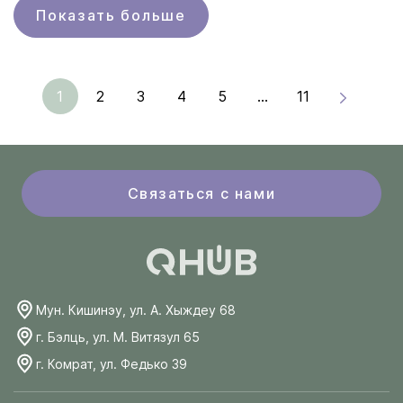
Показать больше
1
2
3
4
5
...
11
Связаться с нами
Мун. Кишинэу, ул. А. Хыждеу 68
г. Бэлць, ул. М. Витязул 65
г. Комрат, ул. Федько 39