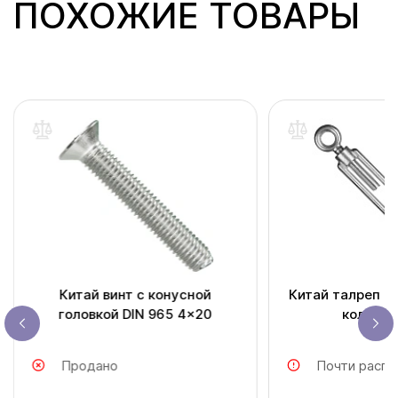
ПОХОЖИЕ ТОВАРЫ
Китай винт с конусной
Китай талреп к
головкой DIN 965 4x20
кольцо 
Продано
Почти распр