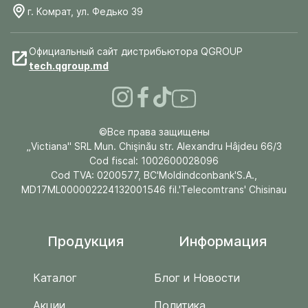
г. Комрат, ул. Федько 39
Официальный сайт дистрибьютора QGROUP
tech.qgroup.md
©Все права защищены
„Victiana" SRL Mun. Chişinău str. Alexandru Hâjdeu 66/3
Cod fiscal: 1002600028096
Cod TVA: 0200577, BC'Moldindconbank'S.A.,
MD17ML000002224132001546 fil.'Telecomtrans' Chisinau
Продукция
Информация
Каталог
Блог и Новости
Акции
Политика