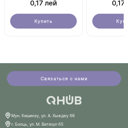
0,17 лей
0,17
Купить
Куп
Связаться с нами
Мун. Кишинэу, ул. А. Хыждеу 68
г. Бэлць, ул. М. Витязул 65