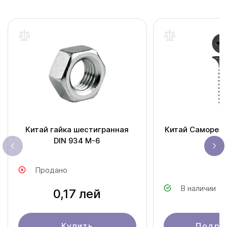
Китай гайка шестигранная
Китай Саморезы
DIN 934 M-6
дер
Продано
В наличии
0,17 лей
Купить
Подро