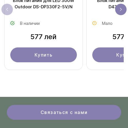
Блок питания для LED 300W
Блок питания 
Outdoor DS-DP330F2-5V/N
D43Q30
В наличии
Мало
577 лей
577 
Купить
Куп
Связаться с нами