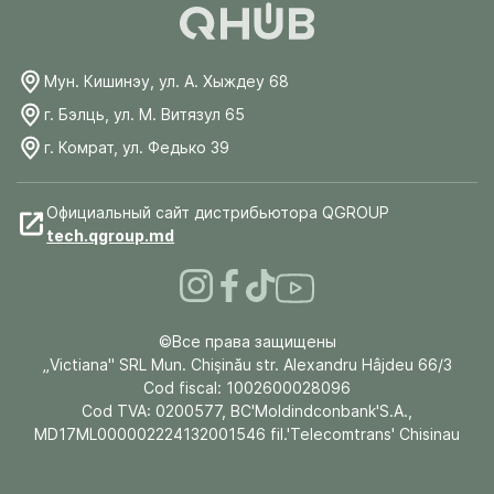
Мун. Кишинэу, ул. А. Хыждеу 68
г. Бэлць, ул. М. Витязул 65
г. Комрат, ул. Федько 39
Официальный сайт дистрибьютора QGROUP
tech.qgroup.md
©Все права защищены
„Victiana" SRL Mun. Chişinău str. Alexandru Hâjdeu 66/3
Cod fiscal: 1002600028096
Cod TVA: 0200577, BC'Moldindconbank'S.A.,
MD17ML000002224132001546 fil.'Telecomtrans' Chisinau