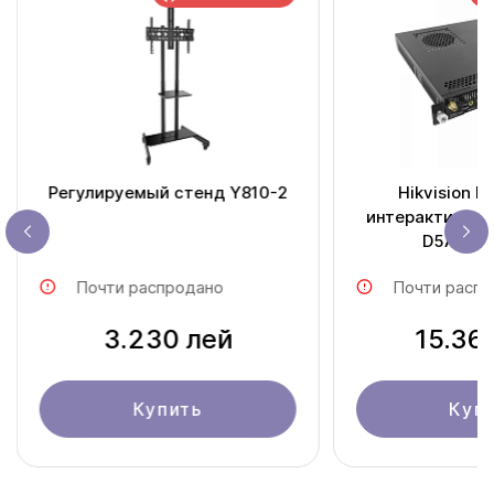
Регулируемый стенд Y810-2
Hikvision Mini PC для
интерактивных п
D5AC12
Почти распродано
Почти распр
3.230 лей
15.36
Купить
Куп