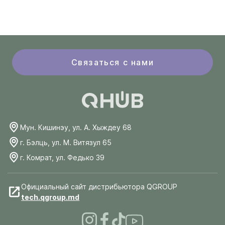
Связаться с нами
Мун. Кишинэу, ул. А. Хыждеу 68
г. Бэлць, ул. М. Витязул 65
г. Комрат, ул. Федько 39
Официальный сайт дистрибьютора QGROUP
tech.qgroup.md