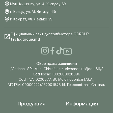
Мун. Кишинэу, ул. А. Хыждеу 68
г. Бэлць, ул. М. Витязул 65
г. Комрат, ул. Федько 39
Официальный сайт дистрибьютора QGROUP
tech.qgroup.md
©Все права защищены
„Victiana" SRL Mun. Chişinău str. Alexandru Hâjdeu 66/3
Cod fiscal: 1002600028096
Cod TVA: 0200577, BC'Moldindconbank'S.A.,
MD17ML000002224132001546 fil.'Telecomtrans' Chisinau
Продукция
Информация