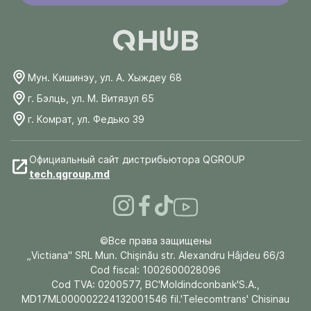
Мун. Кишинэу, ул. А. Хыждеу 68
г. Бэлць, ул. М. Витязул 65
г. Комрат, ул. Федько 39
Официальный сайт дистрибьютора QGROUP
tech.qgroup.md
©Все права защищены
„Victiana" SRL Mun. Chişinău str. Alexandru Hâjdeu 66/3
Cod fiscal: 1002600028096
Cod TVA: 0200577, BC'Moldindconbank'S.A.,
MD17ML000002224132001546 fil.'Telecomtrans' Chisinau