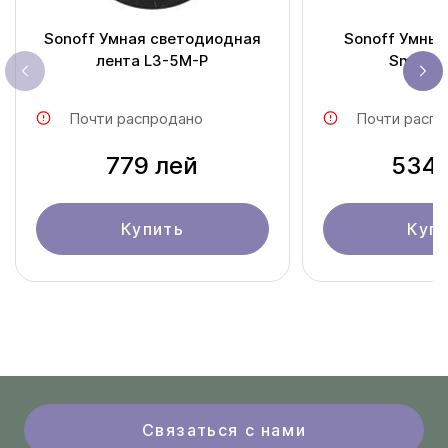
Sonoff Умная светодиодная
Sonoff Умный
лента L3-5M-P
Smart S
Почти распродано
Почти распр
779 лей
534 
Купить
Куп
Связаться с нами