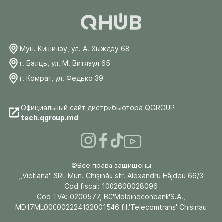
Мун. Кишинэу, ул. А. Хыждеу 68
г. Бэлць, ул. М. Витязул 65
г. Комрат, ул. Федько 39
Официальный сайт дистрибьютора QGROUP
tech.qgroup.md
©Все права защищены
„Victiana" SRL Mun. Chişinău str. Alexandru Hâjdeu 66/3
Cod fiscal: 1002600028096
Cod TVA: 0200577, BC'Moldindconbank'S.A.,
MD17ML000002224132001546 fil.'Telecomtrans' Chisinau