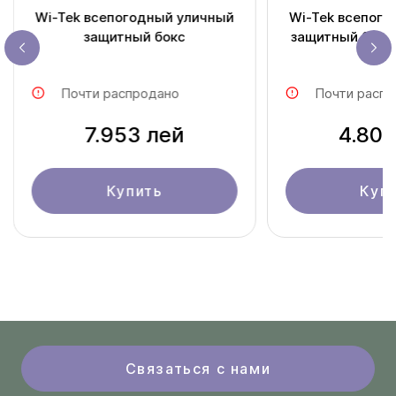
Wi-Tek всепогодный уличный
Wi-Tek всепогодный уличный
защитный бокс
защитный бокс
Почти распродано
Почти распр
7.953 лей
4.807
Купить
Куп
Связаться с нами